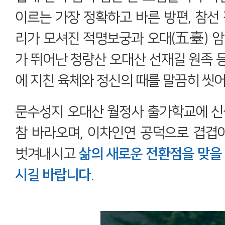
이르는 가장 정확하고 바른 방편, 참선 
리가 모셔진 적명보궁과 오대(五臺) 암
가 뛰어난 청량산 오대산 선재길 원족 
에 지친 육체와 정신의 때를 말끔히 씻어
문수성지 오대산 월정사 출가학교에 신
참 바라오며, 이차인연 공덕으로 겹겹
벗겨내시고
삶의 새로운 전환점을 맞을 
시길 바랍니다.