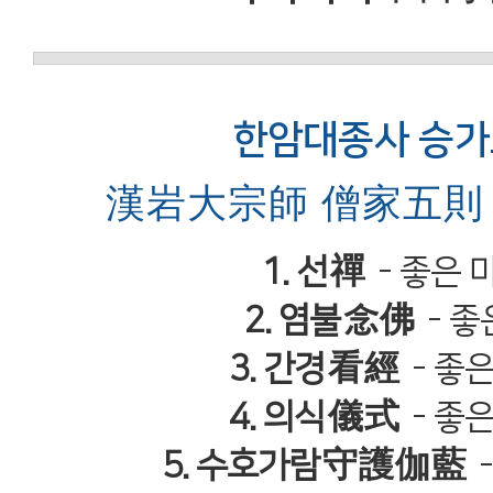
한암대종사 승
漢岩大宗師 僧家五則
禪
1. 선
- 좋은 
念佛
2. 염불
- 좋
看經
3. 간경
- 좋
儀式
4. 의식
- 좋
守護伽藍
5. 수호가람