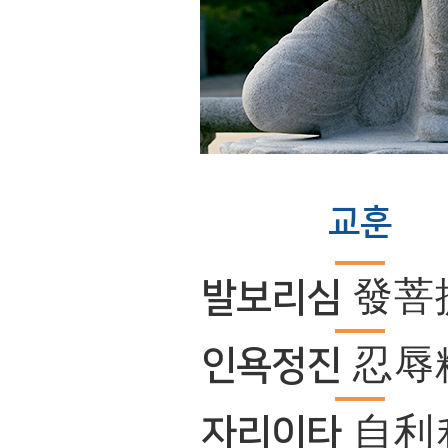
교훈
發菩
발보리심
忍辱
인욕정진
自利
자리이타