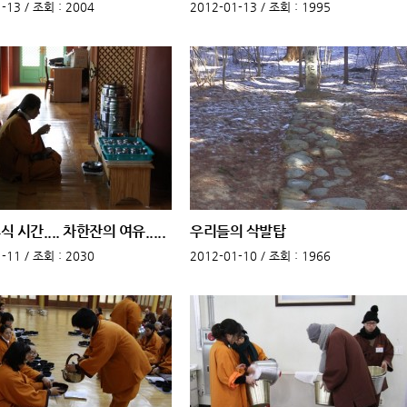
-13 /
조회
: 2004
2012-01-13 /
조회
: 1995
식 시간.... 차한잔의 여유.....
우리들의 삭발탑
-11 /
조회
: 2030
2012-01-10 /
조회
: 1966