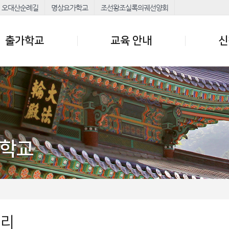
오대산순례길
명상요가학교
조선왕조실록의궤선양회
출가학교
교육 안내
신
가학교
러리