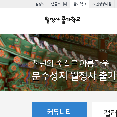
월정사
템플스테이
출가학교
자연명상마을
천년의 숲길로 아름다운
문수성지 월정사 출
커뮤니티
갤