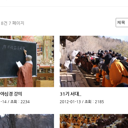
118건
7 페이지
반야심경 강의
31기 서대..
-14 /
조회
: 2234
2012-01-13 /
조회
: 2185