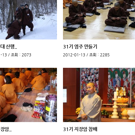
대 산행..
31기 염주 만들기
-13 /
조회
: 2073
2012-01-13 /
조회
: 2285
장암..
31기 지장암 참배