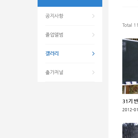
공지사항
Total 
졸업앨범
갤러리
출가저널
31기 
2012-01