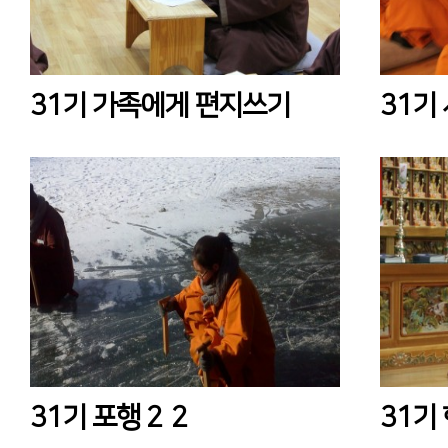
31기 가족에게 편지쓰기
31기
31기 포행 2
2
31기