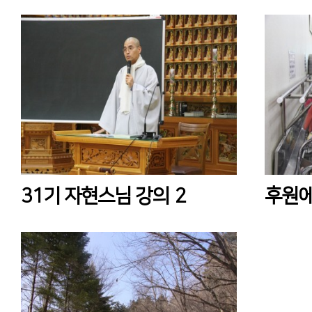
31기 자현스님 강의
2
후원에