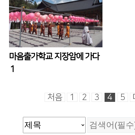
마음출가학교 지장암에 가다
1
처음
1
2
3
4
5