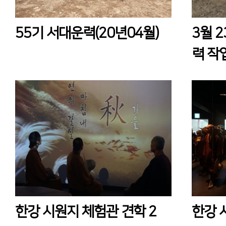
55기 서대운력(20년04월)
3월 2
력 작
한강 시원지 체험관 견학 2
한강 