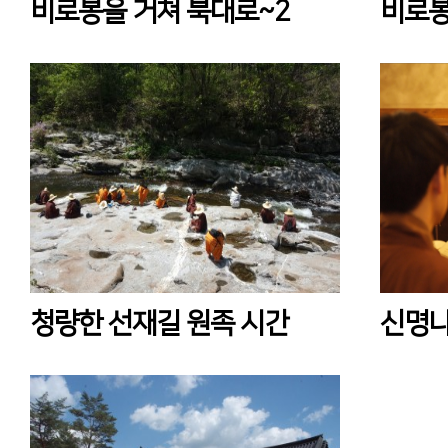
비로봉을 거쳐 북대로~2
비로봉
청량한 선재길 원족 시간
신명나