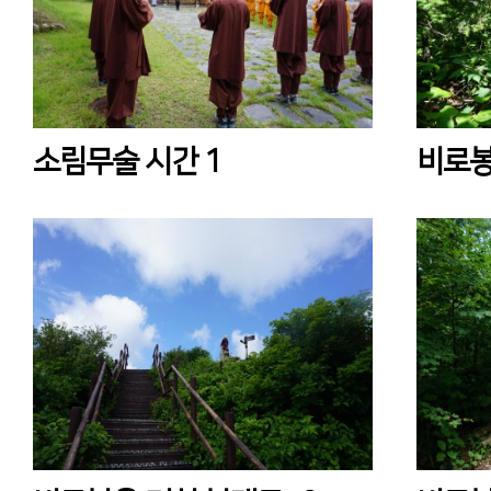
소림무술 시간 1
비로봉