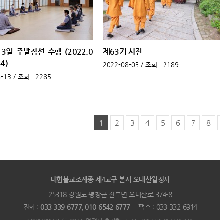
박3일 주말참선 수행 (2022.0
제63기 사진
4)
2022-08-03 /
조회
: 2189
-13 /
조회
: 2285
1
2
3
4
5
6
7
8
대한불교조계종 제4교구 본사 오대산월정사
25318 강원도 평창군 진부면 오대산로 374-8
전화 :
033-339-6777, 010-6542-6777
팩스 : 033-332-6914