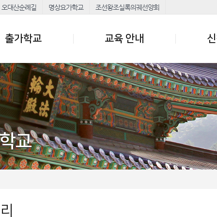
오대산순례길
명상요가학교
조선왕조실록의궤선양회
출가학교
교육 안내
신
가학교
러리