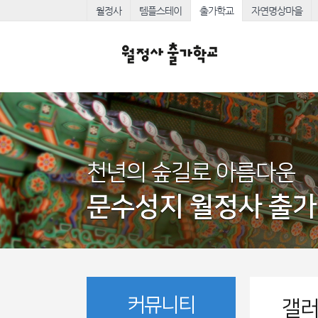
월정사
템플스테이
출가학교
자연명상마을
천년의 숲길로 아름다운
문수성지 월정사 출
커뮤니티
갤