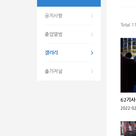
공지사항
Total 
졸업앨범
갤러리
출가저널
62기사
2022-02