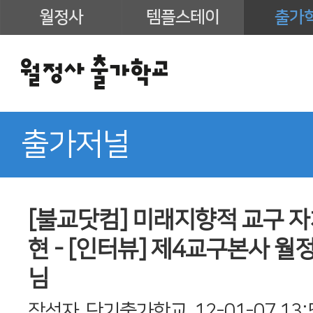
월정사
템플스테이
출가
출가저널
[불교닷컴] 미래지향적 교구 
현 - [인터뷰] 제4교구본사 월
님
작성자
단기출가학교
12-01-07 13: