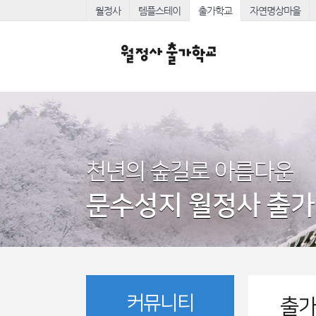
월정사
템플스테이
출가학교
자연명상마을
천년의 숲길로 아름다운
문수성지 월정사 출
커뮤니티
출