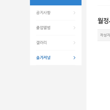
공지사항
월정사
졸업앨범
작성
갤러리
출가저널