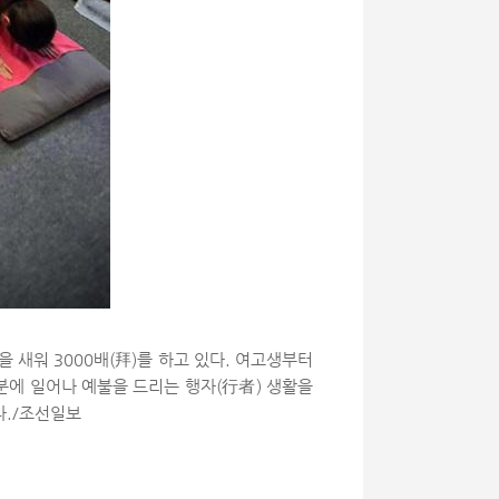
 새워 3000배(拜)를 하고 있다. 여고생부터
0분에 일어나 예불을 드리는 행자(行者) 생활을
다./조선일보