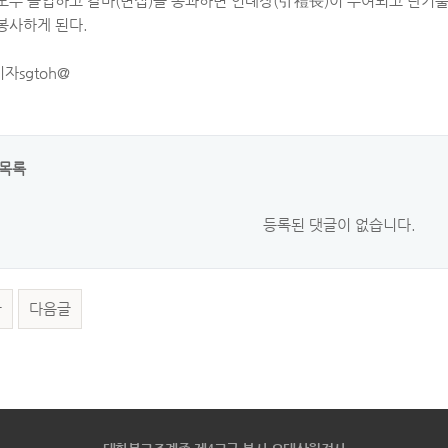
모두 졸업하고 갈마(면접)를 통과하면 인례장(引禮長)이 수여되고 단기
봉사하게 된다.
자sgtoh@
목록
등록된 댓글이 없습니다.
글
다음글