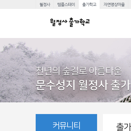
월정사
템플스테이
출가학교
자연명상마을
천년의 숲길로 아름다운
문수성지 월정사 출
커뮤니티
출