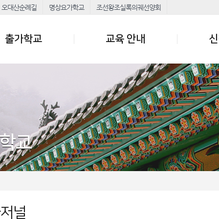
오대산순례길
명상요가학교
조선왕조실록의궤선양회
출가학교
교육 안내
신
가학교
가저널