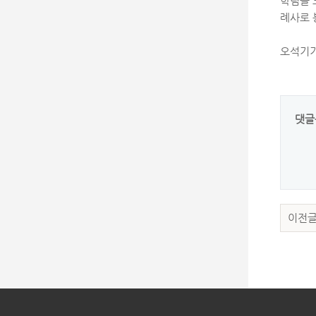
학림을 
례사로 
오석기기
댓글
이전