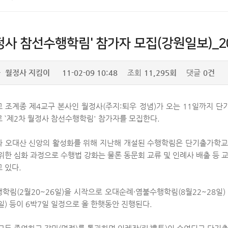
사 참선수행학림' 참가자 모집(강원일보)_201
자
월정사 지킴이
11-02-09 10:48
조회
11,295회
댓글
0건
 조계종 제4교구 본사인 월정사(주지:퇴우 정념)가 오는 11일까지 
 `제2차 월정사 참선수행학림' 참가자를 모집한다.
 오대산 신앙의 활성화를 위해 지난해 개설된 수행학림은 단기출가학교
위한 심화 과정으로 수행법 강화는 물론 동문회 교류 및 인례사 배출 등 
 있다.
학림(2월20~26일)을 시작으로 오대순례·염불수행학림(8월22~28일)
9일) 등이 6박7일 일정으로 올 한햇동안 진행된다.