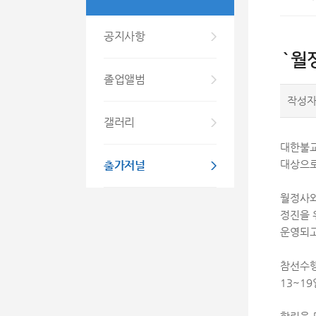
공지사항
`월정
졸업앨범
작성
갤러리
대한불교
출가저널
대상으로
월정사와
정진을 
운영되고
참선수행
13~1