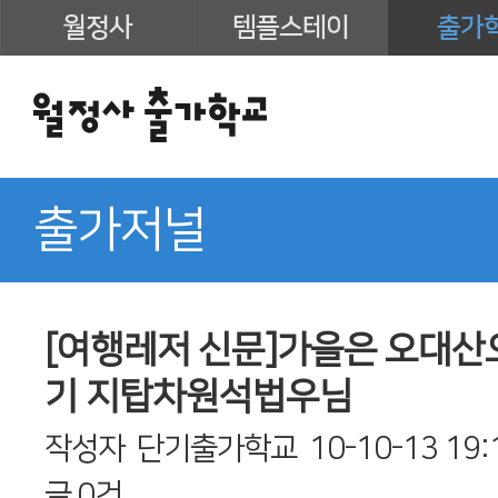
월정사
템플스테이
출가
출가저널
[여행레저 신문]가을은 오대산으
기 지탑차원석법우님
작성자
단기출가학교
10-10-13 19:
글
0건