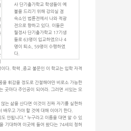
사 단기출가학교 학생들이 예
이
불을 드리기 위해 강의실 겸
숙소인 법륜전에서 나와 적광
힘
전으로 향하고 있다. 이들은
정
월정사 단기출가학교 17기생
사
들로 63명이 입교하였으나 4
명이 퇴소, 59명이 수행하였
기
다.
는
의
다. 학력 ,종교 불문인 이 학교는 입학 자격
온몸을 휘감을 정도로 간절해야만 비로소 가능한
는 곳마다 주인공이 되어라. 그러면 서있는 모
 않는 삶을 산다면 이것이 진짜 자기를 실현하
서 배우고 가야 할 것에 대해 이야기 한다.
도 안됩니다.” 누구라고 이름을 대면 알 수 있
을 기대하며 이곳에 들어 왔다는 74세의 청허