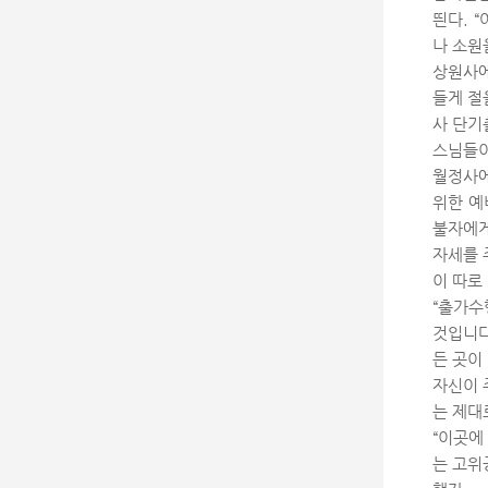
띈다. 
나 소원
상원사에
들게 절
사 단기
스님들
월정사에
위한 예
불자에게
자세를 
이 따로
“출가수
것입니다
든 곳이
자신이 
는 제대
“이곳에
는 고위