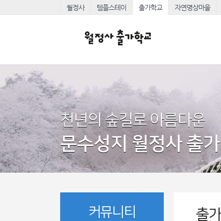
월정사
템플스테이
출가학교
자연명상마을
천년의 숲길로 아름다운
문수성지 월정사 출
커뮤니티
출