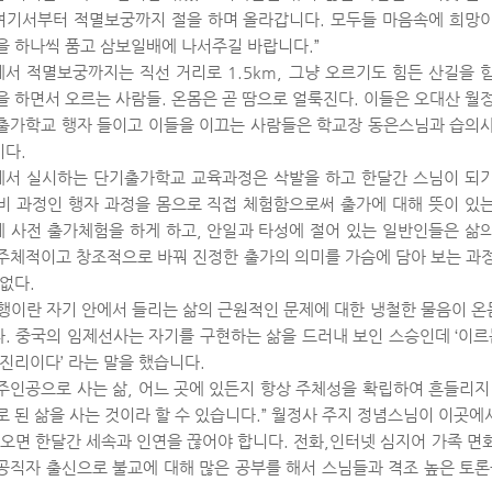
“여기서부터 적멸보궁까지 절을 하며 올라갑니다. 모두들 마음속에 희망
을 하나씩 품고 삼보일배에 나서주길 바랍니다.”
서 적멸보궁까지는 직선 거리로 1.5km, 그냥 오르기도 힘든 산길을 
을 하면서 오르는 사람들. 온몸은 곧 땀으로 얼룩진다. 이들은 오대산 월
출가학교 행자 들이고 이들을 이끄는 사람들은 학교장 동은스님과 습의
이다.
서 실시하는 단기출가학교 교육과정은 삭발을 하고 한달간 스님이 되
비 과정인 행자 과정을 몸으로 직접 체험함으로써 출가에 대해 뜻이 있
 사전 출가체험을 하게 하고, 안일과 타성에 절어 있는 일반인들은 삶
주체적이고 창조적으로 바꿔 진정한 출가의 의미를 가슴에 담아 보는 과정이
 없다.
행이란 자기 안에서 들리는 삶의 근원적인 문제에 대한 냉철한 물음이 
. 중국의 임제선사는 자기를 구현하는 삶을 드러내 보인 스승인데 ‘이르
 진리이다’ 라는 말을 했습니다.
주인공으로 사는 삶, 어느 곳에 있든지 항상 주체성을 확립하여 흔들리지
로 된 삶을 사는 것이라 할 수 있습니다.” 월정사 주지 정념스님이 이곳에
 오면 한달간 세속과 인연을 끊어야 합니다. 전화,인터넷 심지어 가족 면회
공직자 출신으로 불교에 대해 많은 공부를 해서 스님들과 격조 높은 토론