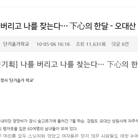
 버리고 나를 찾는다… 下心의 한달 - 오대산
자
단기출가학교
10-05-06 16:16
조회
11,631회
댓글
0건
진기획] 나를 버리고 나를 찾는다… 下心의 
정사 ‘단기출가 학교’
내리던 장맛비가 잠시 숨고르기에 들어간 7월 하순, 강원도 오대산 상원사에 자주
의 행자옷을 입은 60여명의 남녀들이 모여 있다.
 머리를 모두 스님처럼 깎았고 여자들은 깎지 않은 사람들도 여럿 눈