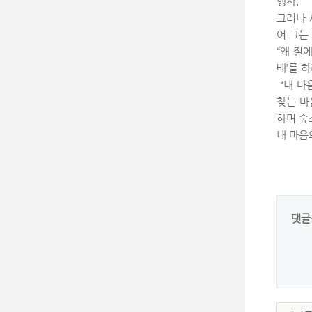
행자.
그러나 
어 그는
“왜 절
배’를 
“내 마
찾는 마
하며 숲
내 마음
댓글