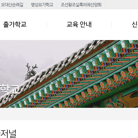
오대산순례길
명상요가학교
조선왕조실록의궤선양회
출가학교
교육 안내
신
가학교
가저널