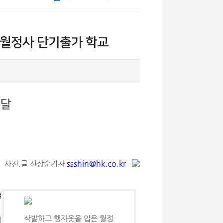
 월정사 단기출가 학교
한달
ssshin@hk.co.kr
사진.글 신상순기자
색
삭발하고 행자옷을 입은 월정
에