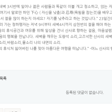
새벽 3시반에 일어나 젊은 사람들과 똑같이 이불 개고 청소하고, 앉는 
 여기서 말로만 하던 下心 ( 자신을 낮춤)과 忍辱(욕됨을 참는것)을 배우
에서 절을 많이 하는지 아세요? 자기를 낮추라고 하는 것입니다.” 23일간
하러 가는 청하행자는 저녁 9시부터 새벽4시까지 삼천번의 절을 해야 하는
음의 휴식공간과 여유를 위해 일상을 건너 산사로 향하는 걸음, 마음설
음의 행복을 만납니다. 새벽을 깨우는 도량석 소리,고즈넉한 산사의 새
소리,바람소리,물소리 나의 내면의 소리.
의 휴식처 잃어버린 나를 찾아 아름다운 여행을 떠납니다.” -어느 산사
목록
등록된 댓글이 없습니다.