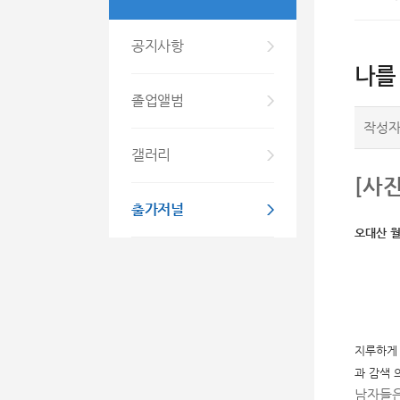
공지사항
나를
졸업앨범
작성
갤러리
[사
출가저널
오대산 월
지루하게 
과 감색 
남자들은