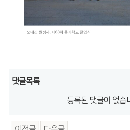
오대산 월정사, 제68회 출가학교 졸업식 사
댓글목록
등록된 댓글이 없습
이전글
다음글