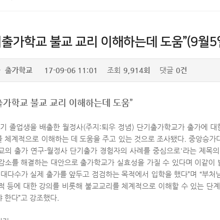
기출가학교 불교 교리 이해하는데 도움”(9월5
자
출가학교
17-09-06 11:01
조회
9,914회
댓글
0건
출가학교 불교 교리 이해하는데 도움”
0기 졸업생을 배출한 월정사(주지:퇴우 정념) 단기출가학교가 출가에 대
 체계적으로 이해하는 데 도움을 주고 있는 것으로 조사됐다. 중앙승가대
교의 출가 연구-월정사 단기출가 경험자의 사례를 중심으로'라는 제목
감소를 해결하는 대안으로 출가학교가 실효성을 가질 수 있다며 이같이 
 대다수가 실제 출가를 앞두고 점검하는 목적에서 입학을 했다”며 “부처님
적 등에 대한 강의를 비롯해 불교교리를 체계적으로 이해할 수 있는 단
 한다”고 강조했다.