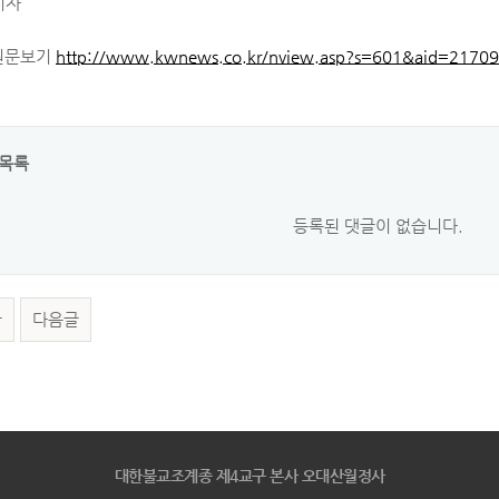
기자
원문보기
http://www.kwnews.co.kr/nview.asp?s=601&aid=2170
목록
등록된 댓글이 없습니다.
글
다음글
대한불교조계종 제4교구 본사 오대산월정사