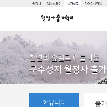
월정사
템플스테이
출가학교
자연명상마을
천년의 숲길로 아름다운
문수성지 월정사 출
커뮤니티
출