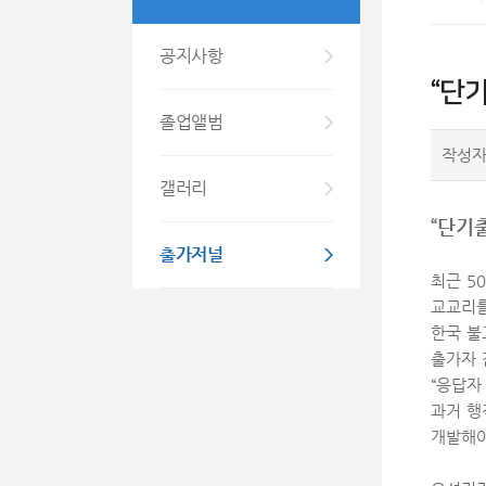
공지사항
“단
졸업앨범
작성
갤러리
“단기
출가저널
최근 5
교교리를
한국 불
출가자 
“응답자
과거 행
개발해야