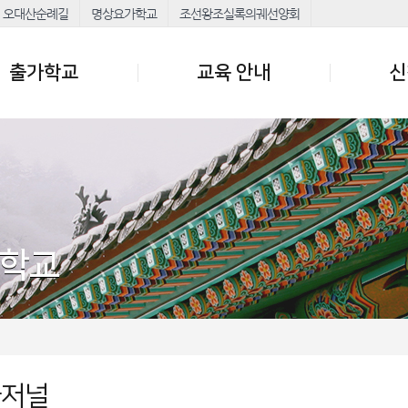
오대산순례길
명상요가학교
조선왕조실록의궤선양회
출가학교
교육 안내
신
가학교
가저널