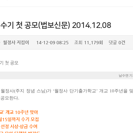
수기 첫 공모(법보신문) 2014.12.08
자
월정사 지킴이
14-12-09 08:25
조회
11,179회
댓글
0건
기 첫 공모
남수연 기
 월정사(주지 정념 스님)가 ‘월정사 단기출가학교’ 개교 10주년을 
 공모한다.
교’ 개교 10주년 맞아
월15일까지 수기 모집
 선정 시상·상금 수여