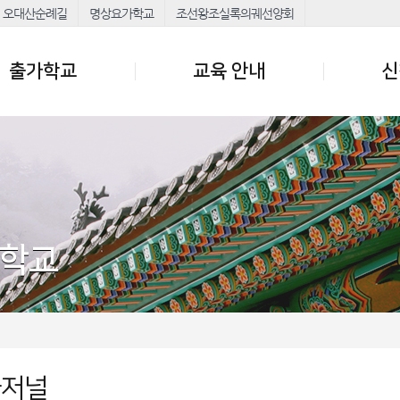
오대산순례길
명상요가학교
조선왕조실록의궤선양회
출가학교
교육 안내
신
가학교
가저널