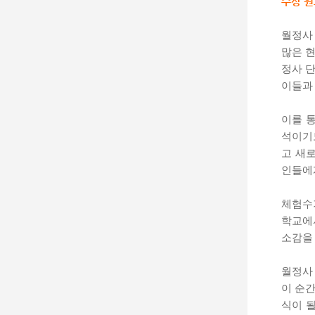
수상 원
월정사 
많은 
정사 
이들과
이를 
석이기
고 새
인들에
체험수
학교에
소감을
월정사
이 순
식이 