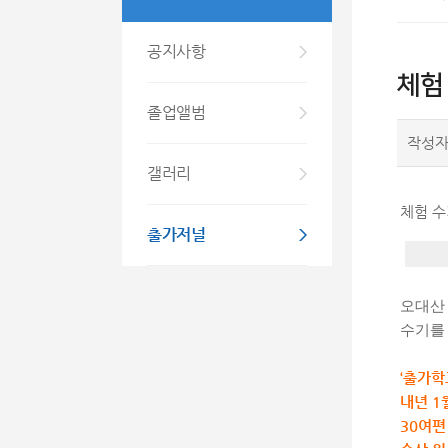
공지사항
체험 
졸업앨범
작성
갤러리
체험 수
출가저널
오대산
수기를
‘출가학
내년 1
30여편