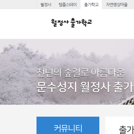
월정사
템플스테이
출가학교
자연명상마을
천년의 숲길로 아름다운
문수성지 월정사 출
커뮤니티
출