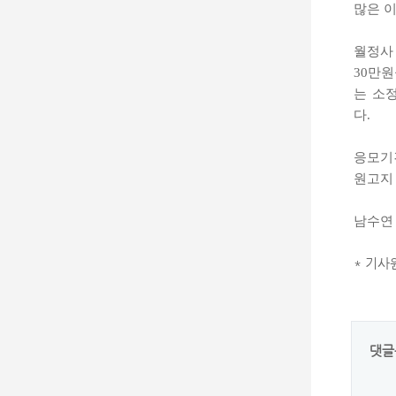
많은 
월정사
30만원
는 소
다.
응모기
원고지 
남수연
* 기
댓글