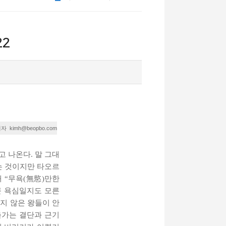
22
kimh@beopbo.com
기자
 나온다. 말 그대
는 것이지만 타오르
해 “무욕(無慾)만한
큰 욕심일지도 모른
지 않은 왕들이 안
출가는 결단과 근기