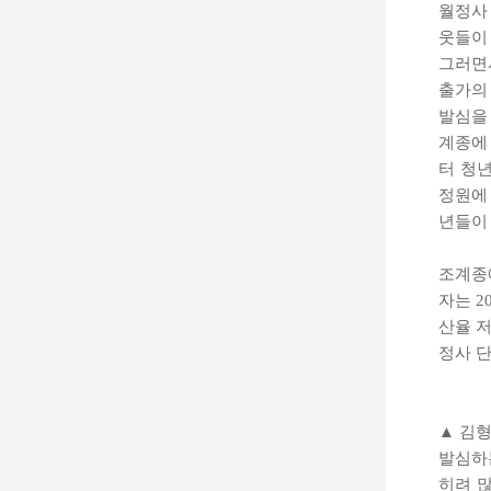
월정사
웃들이
그러면
출가의
발심을 
계종에 
터 청
정원에
년들이
조계종에
자는 2
산율 
정사 
▲ 김
발심하
히려 