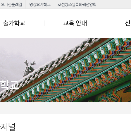
오대산순례길
명상요가학교
조선왕조실록의궤선양회
출가학교
교육 안내
신
가학교
가저널