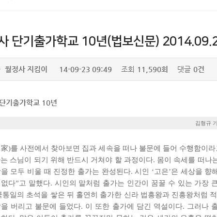
 단기출가학교 10년(법보신문) 2014.09.
자
월정사 지킴이
14-09-23 09:49
조회
11,590회
댓글
0건
단기출가학교 10년
김형규 
出家)를 사전에서 찾아보면 집과 세속을 떠나 불문에 들어 수행함이라고
가는 스님이 되기 위해 반드시 거쳐야 할 과정이다. 몸이 속세를 떠나
을 모두 비울 때 진정한 출가는 완성된다. 시인 ‘고은’은 세상을 향
 없다”고 말했다. 시인의 말처럼 출가는 인간이 꿈꿀 수 있는 가장 
삼국통일의 초석을 쌓은 뒤 홀연히 출가한 신라 법흥왕과 진흥왕처럼 적
삶을 버리고 불문에 들었다. 이 또한 출가에 담긴 역설이다. 그러나 