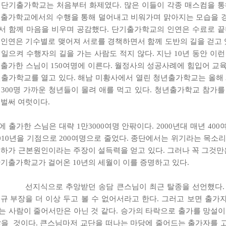
 단기출가학교는 처음부터 화제였다. 많은 이들이 각종 매스컴을 통
 출가학교에서의 수행을 통해 덜어내고 비워가며 맑아지는 모습을 
서 함께 마음을 비우며 공감했다. 단기출가학교의 인연은 수료로 끝나
 인연은 기수별로 맺어져 서로를 경책하면서 함께 도반의 길을 걷고 있
일으켜 수행자의 길을 가는 사람도 적지 않다. 지난 10년 동안 이런
출가한 스님이 150여명에 이른다. 월정사의 성공사례에 힘입어 교육원
년출가학교를 열고 있다. 해남 미황사에서 열린 청년출가학교는 올해 
 300명 가까운 청년들이 몰려 애를 먹고 있다. 청년출가학교 참가를
 벌써 여럿이다.
 출가한 스님은 대략 1만3000여명 안팎이다. 2000년대 매년 40
010년을 기점으로 200여명으로 줄었다. 종단에서는 위기라는 목소리
저하가 근본원인이라는 주장이 설득력을 얻고 있다. 그러나 꼭 그것만은
단기출가학교가 걸어온 10년의 세월이 이를 증명하고 있다.
선지식으로 추앙받던 송담 큰스님이 최근 탈종을 선언했다.
형규 부장
을 더 이상 두고 볼 수 없어서라고 한다. 그러고 보면 출가
는 사람이 줄어서만은 아닌 것 같다. 승가의 타락으로 출가를 망설이
많을 것이다. 큰스님마저 교단을 떠나는 마당에 줄어드는 출가자를 