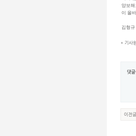
양보해
이 올바
김형
* 기사
댓글
이전