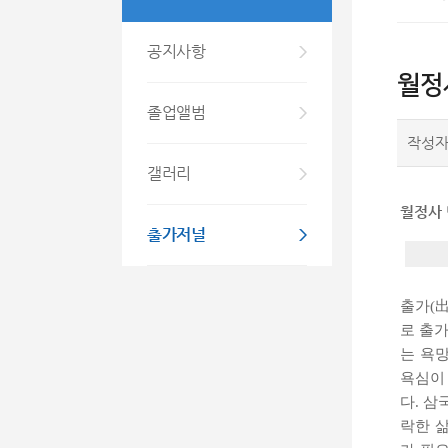
공지사항
월정사
졸업앨범
작성
갤러리
월정사 
출가저널
출가(
로 출
는 욕망
욕심이
다. 
락한 