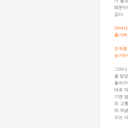
가 필
때문이
깊다.
2004
출가에
조계종
승가타
그러나
을 맞았
들어가
대로 따
기면 
의 고
의 개
오는 사