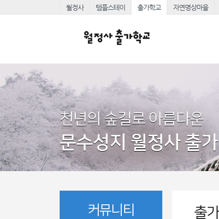
월정사
템플스테이
출가학교
자연명상마을
천년의 숲길로 아름다운
문수성지 월정사 출
커뮤니티
출