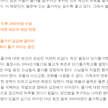
요하다. 많은 이들이 출가를 꿈꾸지만 못하는 것은 세간의 유혹을 떨
다. 이 때문인지 불문에 드는 출가자는 갈수록 줄고 있다. 그래서 
년 이후 2000여명 수료
 대한 세간의 관심 반영
 출가자 급감에 골머리
락이 출가 꺼리는 원인
 출가에 대한 세간의 관심은 여전히 뜨겁다. 최근 월정사 단기출가학
다. 월정사는 2004년 9월13일 불교계 최초로 단기출가학교를 열었
면 30일 동안 스님들의 출가를 경험하게 된다. 스님들의 치열한 행
라야 한다. 외출과 서신교환, 전화를 사용할 수 없다. 가족과의 면회
엄한 경책이 따르고 심하면 퇴방도 당한다. 매일 예불과 울력은 물론
통을 극복하는 적멸보궁 참배와 삼천배가 이어진다. 출가에 대한 막
념으로 접근하면 하루를 견디기 힘들다. 편안함을 추구하는 나약한 
람이 있을까 싶기도 하지만 10년 동안 벌써 2000여명이 출가학교를