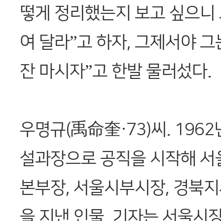
떻게 정리했는지 보고 싶으니
여 달라”고 하자, 그제서야 그
잔 마시자”고 한발 물러섰다.
우명규(禹命奎·73)씨. 196
설과장으로 공직을 시작해 
본부장, 서울시부시장, 경북지
을 지낸 인물. 기자는 서울시장