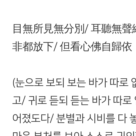
目無所見無分別/ 耳聽無聲
非都放下/ 但看心佛自歸依
(눈으로 보되 보는 바가 따로 
고/ 귀로 듣되 듣는 바가 따로
어졌도다/ 분별과 시비를 다 