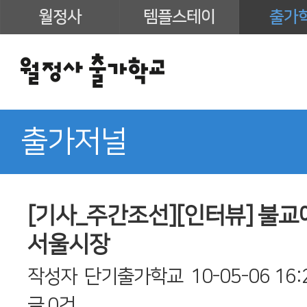
월정사
템플스테이
출가
출가저널
[기사_주간조선][인터뷰] 불교
서울시장
작성자
단기출가학교
10-05-06 16:
글
0건