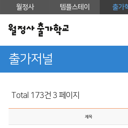
월정사
템플스테이
출가
출가저널
Total 173건
3 페이지
제목