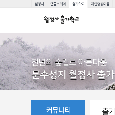
월정사
템플스테이
출가학교
자연명상마을
천년의 숲길로 아름다운
문수성지 월정사 출
커뮤니티
출