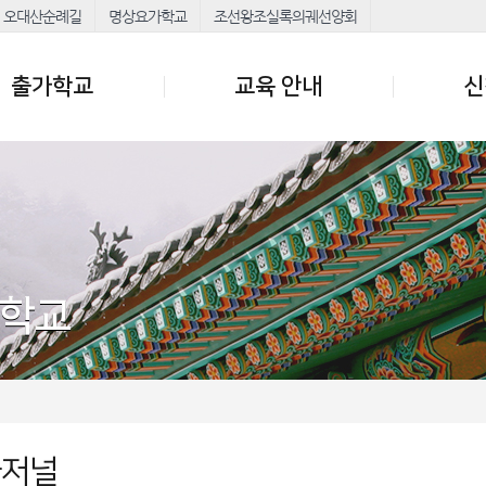
오대산순례길
명상요가학교
조선왕조실록의궤선양회
출가학교
교육 안내
신
가학교
가저널