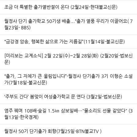
조금 더 특별한 출가열반절이 온다 (2월24일-현대불교신문)
월정사 단기 출가학교 50기생 배출...“출가 열풍 우리가 이끌어요( 7
월23일- BBS)
“금강경 암송, 행복한 삶으로 가는 지름길”(11월14일-불교신문)
[미리보는 교계소식] 2월 22일(수)~2월 28일(화) (2월20일-법보신
문)
“출가, 그 자체가 큰 울림입니다”-월정사 단기출가 3기 이형순 소설
가(7월18일-불교신문)
‘주부도 간다’ 봄맞이 여성출가학교 문 연다 (3월2일-법보신문)
염주 꿰며 108배·숲길 1.5㎞ 삼보일배…"물소리도 선물 같았다" (3
월13일-한국경제)
월정사 50기 단기출가 회향(7월25일-BTN불교TV )