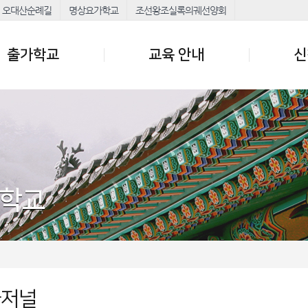
오대산순례길
명상요가학교
조선왕조실록의궤선양회
출가학교
교육 안내
신
가학교
가저널