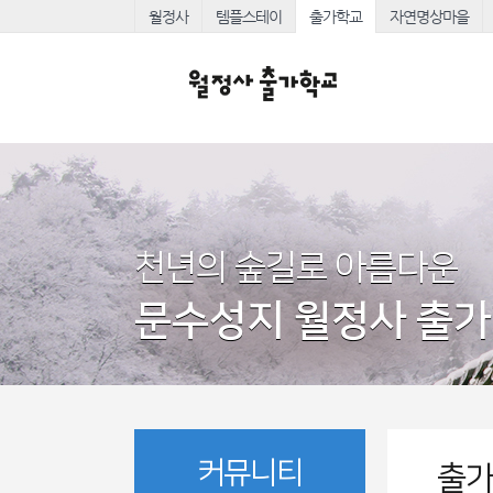
월정사
템플스테이
출가학교
자연명상마을
천년의 숲길로 아름다운
문수성지 월정사 출
커뮤니티
출