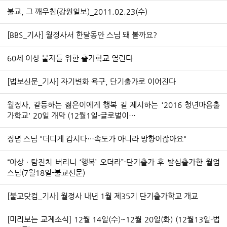
불교, 그 깨우침(강원일보)_2011.02.23(수)
[BBS_기사] 월정사서 한달동안 스님 돼 볼까요?
60세 이상 불자들 위한 출가학교 열린다
[법보신문_기사] 자기변화 욕구, 단기출가로 이어진다
월정사, 갈등하는 젊은이에게 행복 길 제시하는 '2016 청년마음출
가학교' 20일 개막 (12월1일-글로벌이…
정념 스님 "더디게 갑시다…속도가 아니라 방향이잖아요"
“아상ㆍ탐진치 버리니 ‘행복’ 오더라”-단기출가 후 발심출가한 월엄
스님(7월18일-불교신문)
[불교닷컴_기사] 월정사 내년 1월 제35기 단기출가학교 개교
[미리보는 교계소식] 12월 14일(수)~12월 20일(화) (12월13일-법