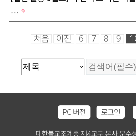
…
처음
이전
6
7
8
9
1
PC 버전
로그인
대한불교조계종 제4교구 본사 문수