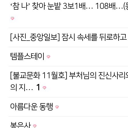
‘참 나’ 찾아 눈밭 3보1배… 108배…
[사진_중앙일보] 잠시 속세를 뒤로하
템플스테이
[불교문화 11월호] 부처님의 진신사리
의 지…
1
아름다운 동행
봉은사