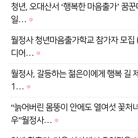
청년, 오대산서 ‘행복한 마음출가’ 꿈꾼다
일…
월정사 청년마음출가학교 참가자 모집 (
디어…
월정사, 갈등하는 젊은이에게 행복 길 제
1…
“늙어버린 몸뚱이 안에도 열여섯 꽃처
우”월정사…