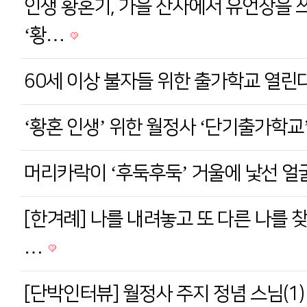
인생 황혼기, 가을 산사에서 유언장을 
‘황…
60세 이상 불자들 위한 출가학교 열린
‘황혼 인생’ 위한 월정사 ‘단기출가학교
머리카락이 ‘후둑후둑’ 거울에 낯선 
[한겨례] 나를 내려놓고 또 다른 나를 
…
[단박인터뷰] 월정사 주지 정념 스님(1)