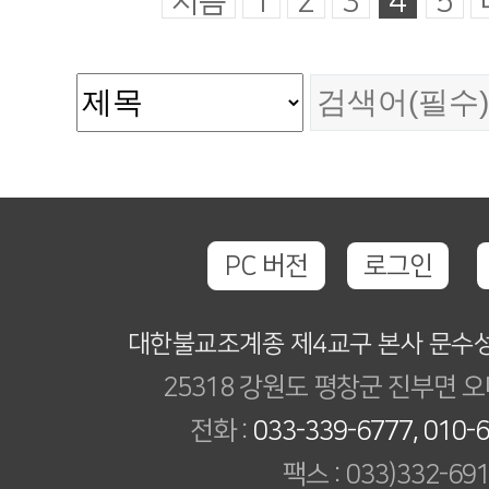
처음
1
2
3
4
5
PC 버전
로그인
대한불교조계종 제4교구 본사 문수
25318 강원도 평창군 진부면 오
전화 :
033-339-6777, 010-
팩스 : 033)332-69