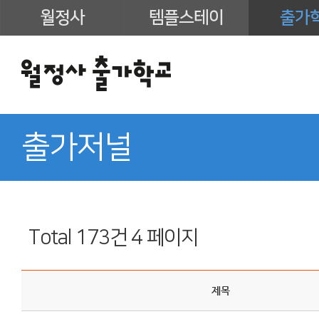
월정사
템플스테이
출가
출가저널
Total 173건
4 페이지
제목