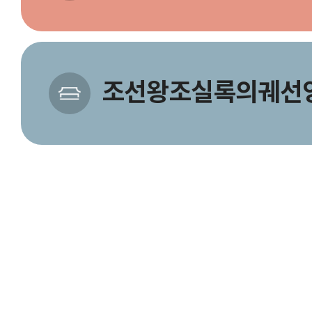
조선왕조실록의궤선