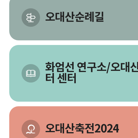
오대산순례길
화엄선 연구소/오대산
터 센터
오대산축전2024