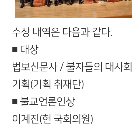
수상 내역은 다음과 같다.
■ 대상
법보신문사 / 불자들의 대사회
기획(기획 취재단)
■ 불교언론인상
이계진(현 국회의원)