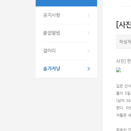
공지사항
[사
졸업앨범
작성
갤러리
사진] 
출가저널
깊은 산사
들이 5일
(남자 3
한다. 이
자들은 새
최승식 