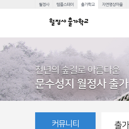
월정사
템플스테이
출가학교
자연명상마을
천년의 숲길로 아름다운
문수성지 월정사 출
커뮤니티
출