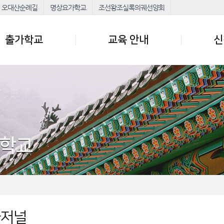
오대산순례길
명상요가학교
조선왕조실록의궤선양회
출가학교
교육 안내
신
가학교
가저널