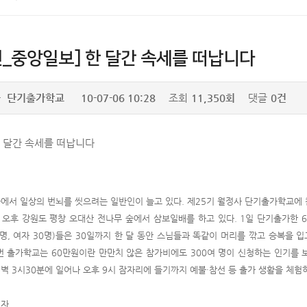
진_중앙일보] 한 달간 속세를 떠납니다
자
단기출가학교
10-07-06 10:28
조회
11,350회
댓글
0건
한 달간 속세를 떠납니다
에서 일상의 번뇌를 씻으려는 일반인이 늘고 있다. 제25기 월정사 단기출가학교에
 오후 강원도 평창 오대산 전나무 숲에서 삼보일배를 하고 있다. 1일 단기출가한 
6명, 여자 30명)들은 30일까지 한 달 동안 스님들과 똑같이 머리를 깎고 승복을 
번 출가학교는 60만원이란 만만치 않은 참가비에도 300여 명이 신청하는 인기를 
벽 3시30분에 일어나 오후 9시 잠자리에 들기까지 예불·참선 등 출가 생활을 체험
기자