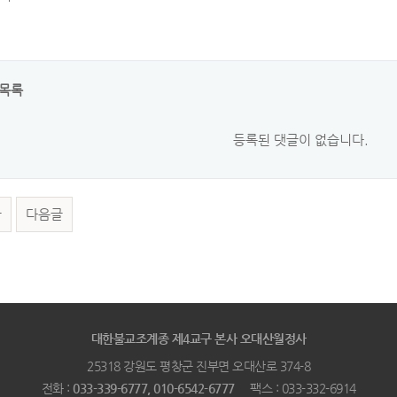
목록
등록된 댓글이 없습니다.
글
다음글
대한불교조계종 제4교구 본사 오대산월정사
25318 강원도 평창군 진부면 오대산로 374-8
전화 :
033-339-6777, 010-6542-6777
팩스 : 033-332-6914