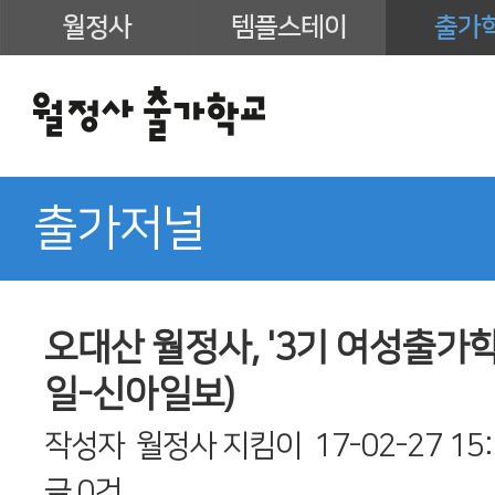
월정사
템플스테이
출가
출가저널
오대산 월정사, '3기 여성출가학교
일-신아일보)
작성자
월정사 지킴이
17-02-27 15
글
0건