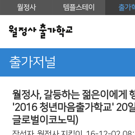
월정사
템플스테이
출가
출가저널
월정사, 갈등하는 젊은이에게 
'2016 청년마음출가학교' 20일
글로벌이코노믹)
작성자
월정사 지킴이
16-12-02 08