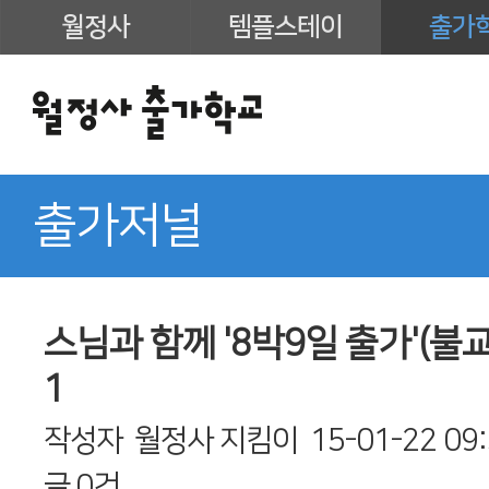
월정사
템플스테이
출가
출가저널
스님과 함께 '8박9일 출가'(불교신
1
작성자
월정사 지킴이
15-01-22 09
글
0건