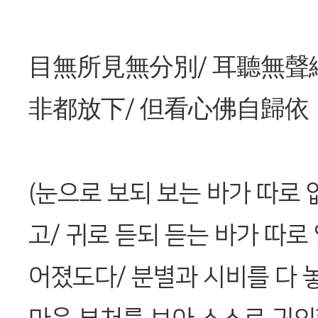
目無所見無分別/ 耳聽無聲
非都放下/ 但看心佛自歸依
(눈으로 보되 보는 바가 따로 
고/ 귀로 듣되 듣는 바가 따로
어졌도다/ 분별과 시비를 다 