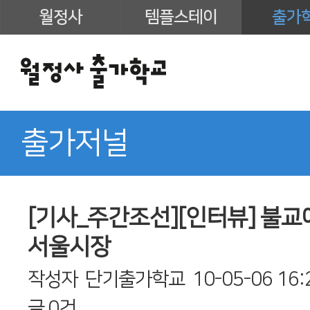
월정사
템플스테이
출가
출가저널
[기사_주간조선][인터뷰] 불교
서울시장
작성자
단기출가학교
10-05-06 16:
글
0건