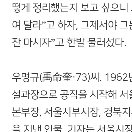
떻게 정리했는지 보고 싶으니
여 달라”고 하자, 그제서야 그
잔 마시자”고 한발 물러섰다.
우명규(禹命奎·73)씨. 196
설과장으로 공직을 시작해 
본부장, 서울시부시장, 경북지
을 지낸 인물. 기자는 서울시장