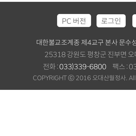
PC 버전
로그인
대한불교조계종 제4교구 본사 문수
25318 강원도 평창군 진부면 오
전화 :
033)339-6800
팩스 : 03
COPYRIGHT ⓒ 2016 오대산월정사. All R