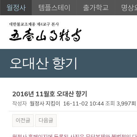
월정사
템플스테이
출가학교
명상
오대산 향기
2016년 11월호 오대산 향기
작성자
월정사 지킴이
16-11-02 10:44
조회
3,997회
이전글
다음글