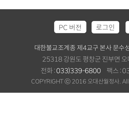
PC 버전
로그인
대한불교조계종 제4교구 본사 문수
25318 강원도 평창군 진부면 오
전화 :
033)339-6800
팩스 : 03
COPYRIGHT ⓒ 2016 오대산월정사. All R