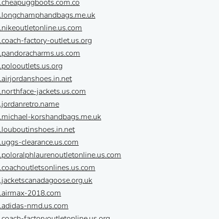
w.cheapuggboots.com.co
w.longchamphandbags.me.uk
.nikeoutletonline.us.com
.coach-factory-outlet.us.org
w.pandoracharms.us.com
.polooutlets.us.org
.airjordanshoes.in.net
.northface-jackets.us.com
.jordanretro.name
w.michael-korshandbags.me.uk
.louboutinshoes.in.net
.uggs-clearance.us.com
.poloralphlaurenoutletonline.us.com
.coachoutletsonlines.us.com
.jacketscanadagoose.org.uk
w.airmax-2018.com
w.adidas-nmd.us.com
.coach-factoryoutletonline.us.org