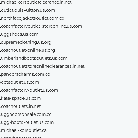
.michaelkorsoutletclearance.in.net
.outletlouisvuitton.us.com
.northfacejacketsoutlet.com.co
.coachfactoryoutlet-storeonline.us.com
w.uggshoes.us.com
.supremeclothing.us.org
.coachoutlet-online.us.org
.timberlandbootsoutlets.us.com
.coachoutletstoreonlineclearances.in.net
w.pandoracharms.com.co
.bootsoutlet.us.com
.coachfactory-outlet.us.com
.kate-spade.us.com
.coachoutlets.in.net
w.uggbootsonsale.com.co
.ugg-boots-outlet.us.com
.michael-korsoutlet.ca