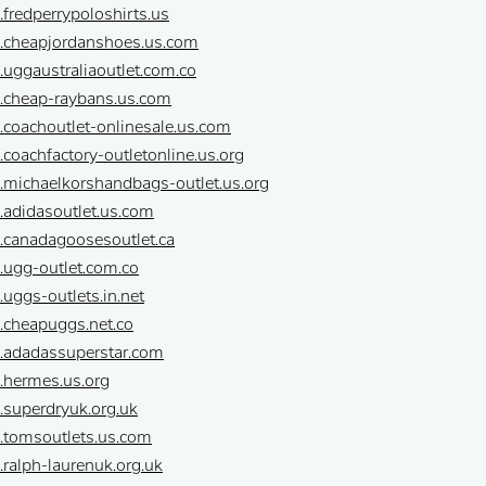
.fredperrypoloshirts.us
w.cheapjordanshoes.us.com
.uggaustraliaoutlet.com.co
w.cheap-raybans.us.com
.coachoutlet-onlinesale.us.com
.coachfactory-outletonline.us.org
.michaelkorshandbags-outlet.us.org
.adidasoutlet.us.com
.canadagoosesoutlet.ca
.ugg-outlet.com.co
.uggs-outlets.in.net
.cheapuggs.net.co
w.adadassuperstar.com
.hermes.us.org
.superdryuk.org.uk
.tomsoutlets.us.com
.ralph-laurenuk.org.uk