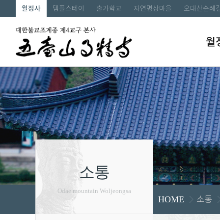
월정사
템플스테이
출가학교
자연명상마을
오대산순례
월
소통
Odae mountain Woljeongsa
소통
HOME