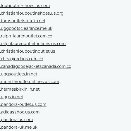
.louboutin-shoes.us.com
.christianlouboutinshoes.us.org
.tomsoutletstore.in.net
.uggbootsclearance.me.uk
.ralph-laurenoutlet.com.co
.ralphlaurenoutletonlines.us.com
.christianlouboutinoutlet.us
.cheapjordans.com.co
w.canadagoosejacketscanada.com.co
.uggsoutlets.in.net
.moncleroutletonlines.us.com
.hermesbirkin.in.net
.uggs.in.net
.pandora-outlet.us.com
w.adidasshoe.us.com
w.pandora.us.com
w.pandora-uk.me.uk