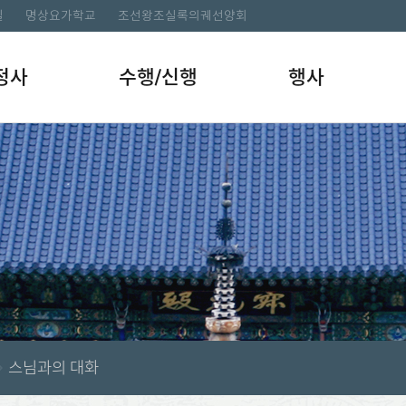
길
명상요가학교
조선왕조실록의궤선양회
정사
수행/신행
행사
스님과의 대화