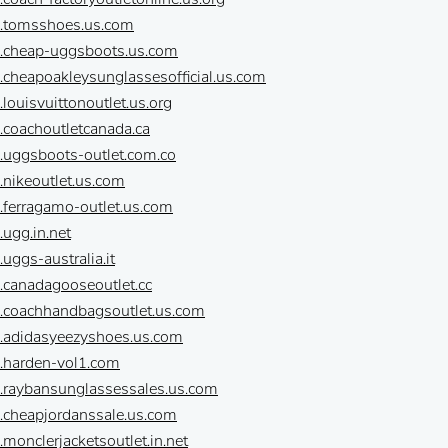
w.tomsshoes.us.com
w.cheap-uggsboots.us.com
.cheapoakleysunglassesofficial.us.com
.louisvuittonoutlet.us.org
.coachoutletcanada.ca
.uggsboots-outlet.com.co
.nikeoutlet.us.com
.ferragamo-outlet.us.com
.ugg.in.net
uggs-australia.it
.canadagooseoutlet.cc
w.coachhandbagsoutlet.us.com
w.adidasyeezyshoes.us.com
.harden-vol1.com
w.raybansunglassessales.us.com
.cheapjordanssale.us.com
.monclerjacketsoutlet.in.net