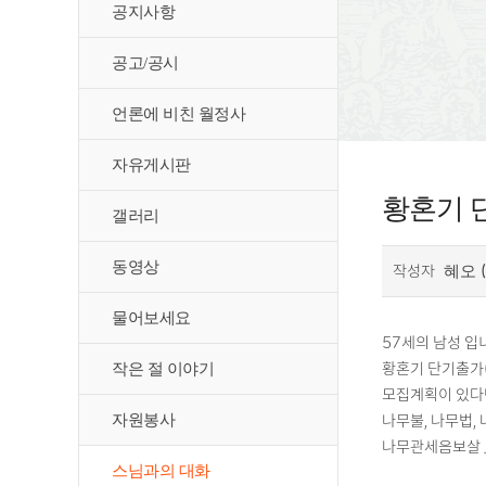
공지사항
공고/공시
언론에 비친 월정사
자유게시판
황혼기 
갤러리
동영상
작성자
(
혜오
물어보세요
57세의 남성 입
황혼기 단기출가(
작은 절 이야기
모집계획이 있다면
나무불, 나무법, 
자원봉사
나무관세음보살 _(
스님과의 대화