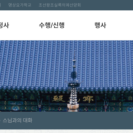
길
명상요가학교
조선왕조실록의궤선양회
정사
수행/신행
행사
스님과의 대화