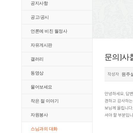
공지사항
공고/공시
언론에 비친 월정사
자유게시판
문의]사
갤러리
동영상
작성자
원주
물어보세요
안녕하세요. 답변
경하고 감사하는
작은 절 이야기
보님께 올립니다.
셔야 할 부분입니
자원봉사
스님과의 대화