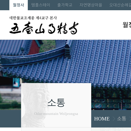
월정사
템플스테이
출가학교
자연명상마을
오대산순례
월
소통
Odae mountain Woljeongsa
소통
HOME