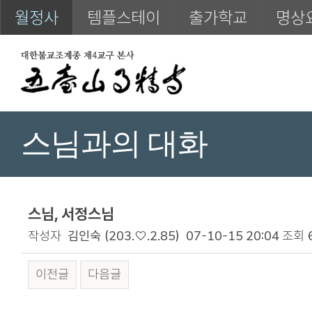
월정사
템플스테이
출가학교
명상
스님과의 대화
스님, 서정스님
작성자
김인숙
(203.♡.2.85)
07-10-15 20:04
조회
이전글
다음글