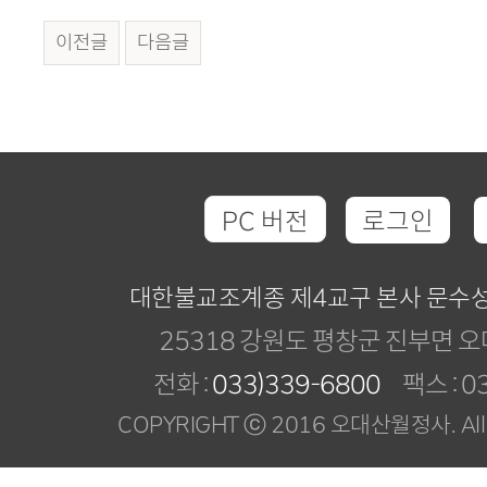
이전글
다음글
PC 버전
로그인
대한불교조계종 제4교구 본사 문수
25318 강원도 평창군 진부면 오
전화 :
033)339-6800
팩스 : 03
COPYRIGHT ⓒ 2016 오대산월정사. All R