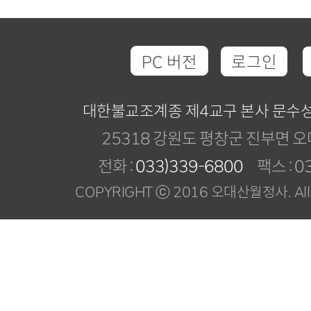
PC 버전
로그인
대한불교조계종 제4교구 본사 문수
25318 강원도 평창군 진부면 오
전화 :
033)339-6800
팩스 : 03
COPYRIGHT ⓒ 2016 오대산월정사. All R