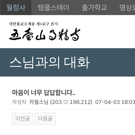
월정사
템플스테이
출가학교
명상
스님과의 대화
마음이 너무 답답합니다..
작성자
자월스님
(203.♡.198.212)
07-04-03 18:0
이전글
다음글