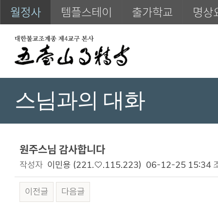
월정사
템플스테이
출가학교
명상
스님과의 대화
원주스님 감사합니다
작성자
이민용
(221.♡.115.223)
06-12-25 15:34
이전글
다음글