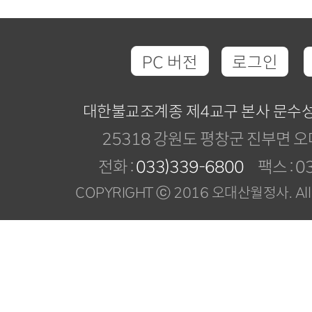
PC 버전
로그인
대한불교조계종 제4교구 본사 문수
25318 강원도 평창군 진부면 오
전화 :
033)339-6800
팩스 : 03
COPYRIGHT ⓒ 2016 오대산월정사. All R