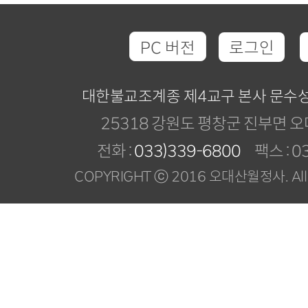
PC 버전
로그인
대한불교조계종 제4교구 본사 문수
25318 강원도 평창군 진부면 오
전화 :
033)339-6800
팩스 : 03
COPYRIGHT ⓒ 2016 오대산월정사. All R