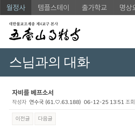
월정사
템플스테이
출가학교
명상
스님과의 대화
자비를 베프소서
작성자
연수국
(61.♡.63.188)
06-12-25 13:51
조회
이전글
다음글