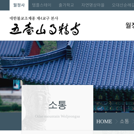
월정사
템플스테이
출가학교
자연명상마을
오대산순례
월
소통
Odae mountain Woljeongsa
소통
HOME