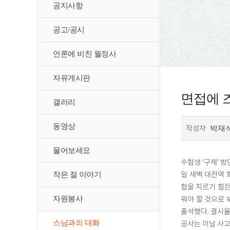
공지사항
공고/공시
언론에 비친 월정사
자유게시판
면접에 
갤러리
동영상
작성자
박재
물어보세요
수험생 ‘구제’ 방
일 새벽 대전역 
작은 절 이야기
험을 치르기 힘든
워야 할 것으로 
자원봉사
출석했다. 결시율
스님과의 대화
공사는 이날 사고