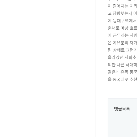
이 길어지는 지
고 당황햇는지 
에 동대구역에서
춘채로 마냥 흐
에 근무하는 사
은 여유분의 차
된 상태로 그런
올라갔던 사회초년생
외한 다른 타대
같은데 유독 동국
을 동국대로 추천
댓글목록