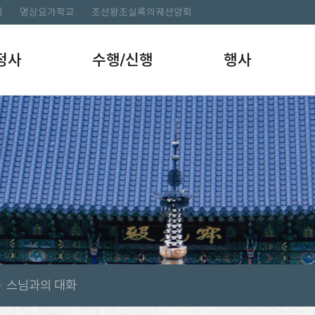
길
명상요가학교
조선왕조실록의궤선양회
정사
수행/신행
행사
스님과의 대화