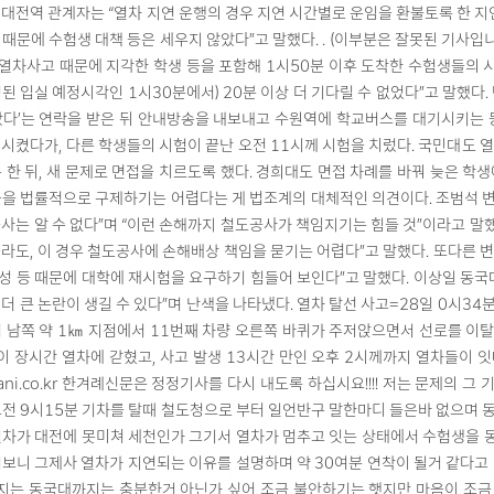
대전역 관계자는 “열차 지연 운행의 경우 지연 시간별로 운임을 환불토록 한 
때문에 수험생 대책 등은 세우지 않았다”고 말했다. . (이부분은 잘못된 기사입
열차사고 때문에 지각한 학생 등을 포함해 1시50분 이후 도착한 수험생들의 
된 입실 예정시각인 1시30분에서) 20분 이상 더 기다릴 수 없었다”고 말했다. 
탔다’는 연락을 받은 뒤 안내방송을 내보내고 수원역에 학교버스를 대기시키는 
시켰다가, 다른 학생들의 시험이 끝난 오전 11시께 시험을 치렀다. 국민대도 열
 한 뒤, 새 문제로 면접을 치르도록 했다. 경희대도 면접 차례를 바꿔 늦은 학
을 법률적으로 구제하기는 어렵다는 게 법조계의 대체적인 의견이다. 조범석 변
사는 알 수 없다”며 “이런 손해까지 철도공사가 책임지기는 힘들 것”이라고 말했
라도, 이 경우 철도공사에 손해배상 책임을 묻기는 어렵다”고 말했다. 또다른 변
 등 때문에 대학에 재시험을 요구하기 힘들어 보인다”고 말했다. 이상일 동국
더 큰 논란이 생길 수 있다”며 난색을 나타냈다. 열차 탈선 사고=28일 0시3
 남쪽 약 1㎞ 지점에서 11번째 차량 오른쪽 바퀴가 주저앉으면서 선로를 이
이 장시간 열차에 갇혔고, 사고 발생 13시간 만인 오후 2시께까지 열차들이 
hani.co.kr 한겨례신문은 정정기사를 다시 내도록 하십시요!!!! 저는 문제의
전 9시15분 기차를 탈때 철도청으로 부터 일언반구 말한마디 들은바 없으며 
열차가 대전에 못미쳐 세천인가 그기서 열차가 멈추고 잇는 상태에서 수험생을 
보니 그제사 열차가 지연되는 이유를 설명하며 약 30여분 연착이 될거 같다고
지는 동국대까지는 충분한거 아닌가 싶어 조금 불안하기는 햇지만 마음이 조금