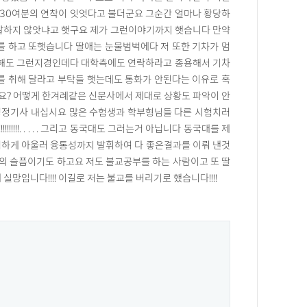
간30여분의 연착이 잇엇다고 불더군요 그순간 얼마나 황당하
말하지 않앗냐고 햇구요 제가 그런이야기까지 햇습니다 만약
 하고 또햇습니다 딸애는 눈물범벅에다 저 또한 기차가 멈
말해도 그런지경인데다 대학측에도 연락하라고 종용해서 기차
 취해 달라고 부탁들 햇는데도 통화가 안된다는 이유로 혹
요? 어떻게 한겨례같은 신문사에서 제대로 상황도 파악이 안
정정기사 내십시요 많은 수험생과 학부형님들 다른 시험치러
!!!. . . . . 그리고 동국대도 그러는거 아닙니다 동국대를 제
넉하게 아울러 융통성까지 발휘하여 다 좋은결과를 이뤄 낸것
인의 슬픔이기도 하고요 저도 불교공부를 하는 사람이고 또 딸
망입니다!!!! 이길로 저는 불교를 버리기로 했습니다!!!!