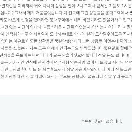
라 열차안을 이리저리 뛰어 다니며 상황을 알아보니 그제사 앞서간 차들도 1시
아십니까? 그래서 제가 거품물엇습니다 왜 진즉에 그런 상황들을 동대구역에서 
라도 바르게 설명을 했더라면 동대구역에서 내려 비행기라도 탔을거라고 절규를
르고만 있는 시간이 얼마나 고통스러운 시간들 이엇는지..아시는지요? 그리고 
람이 연락취한거구요 서울역에 도착하는대로 학교에 빨리 도착할수잇도록 조처를
가 없다는 이유로 이모든 상황들을 묵살당했습니다 그런 상황들 이엇는데 뭐라고
기사들을 쓰셨는지 저는 도통 이해가 안되는군요 부탁드립니다 좋은말로 할때 
들을 욕보이는 이런 작태의 글은 안올리셧으면 합니다 정말 분노 합니다!!!!!!!!!!!!
학들은 기차시간 연착에 관계없이 면접시험 안본사람 없이 다 보았고 시간도 넉
대만 ... 정말 한아이를 둔 학부형으로서 정말 가슴아픈일입니다 아니 전 불교
한 사람이지만. 정말 치밀어 오르는 분노를 금할길이 없습니다 정말 우리 불교계 실
등록된 댓글이 없습니다.