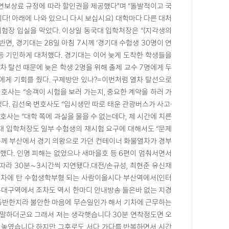
지연보상료 규정에 따라 할인권을 제공했다”며 “돌발적이고 국
니다! 아래에 나와 있으니 다시 보십시요) 대학마다 다른 대처
시험장 입실을 막았다. 이상일 동국대 입학처장은 “(지각생의
반면, 경기대는 28일 아침 7시께 ‘경기대 수험생 30명이 연
등 기민하게 대처했다. 경기대는 이어 늦게 도착한 학생들을
차 탈선 때문에 늦은 학생 2명을 위해 출제 교수 7명에게 두
생에게 기회를 줬다. 구제방안 있나?=이번처럼 열차 탈선으로
호사는 “승객이 시험을 보러 가는지, 중요한 계약을 하러 가
다. 김선욱 변호사도 “입시생만 따로 태운 관광버스가 사고·
호사는 “대학 쪽에 과실을 물을 수 없는데다, 제 시간에 치른
대 입학처장도 일부 수험생의 재시험 요구에 대해서도 “문제
4분께 부산에서 경기 의왕으로 가던 컨테이너 화물열차가 경부
탈했다. 인명 피해는 없었으나 새마을호 등 6편이 멈춰서면서
잇따라 30분∼3시간씩 지연됐다.대전/손규성, 최현준 유신재
 그 기차에 탄 수험생학부형 되는 사람이올시다 부산역에서(인터
동대구역에서 조차도 역시 한마디 안내방송 들은바 없는 지경
동반한지라 불안한 마음에 무슨일인가 해서 기차에 근무하는
 말하더군요 그래서 저는 생각햇습니다 30분 연착정도면 오
 놓였습니다 하지만 그후로도 서다 가다를 반복하면서 시간