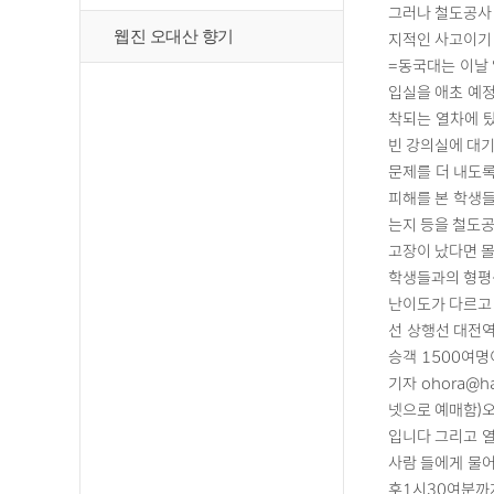
그러나 철도공사 
웹진 오대산 향기
지적인 사고이기 
=동국대는 이날 
입실을 애초 예정
착되는 열차에 
빈 강의실에 대기
문제를 더 내도록
피해를 본 학생들
는지 등을 철도공
고장이 났다면 몰
학생들과의 형평성
난이도가 다르고 
선 상행선 대전역
승객 1500여명
기자 ohora@
넷으로 예매함)오
입니다 그리고 
사람 들에게 물어
후1시30여분까