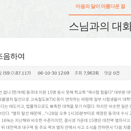
마음의 달이 아름다운 절
스님과의 대
즈음하여
(59.♡.87.117)
06-10-30 12:09
조회
7,963회
댓글
0건
식
안 없나 [한겨레] 동국대 지원 15명 응시 못해 학교쪽 “재시험 힘들다” 대부분 
화물열차 탈선으로 고속철도(KTX) 등이 연착하는 바람에 일부 시험생들이 대학
다는 태도이고, 법률적으로도 뾰족한 대책을 찾기 어렵다. 하지만 비슷한 일은 
보인다. “열차 탈선 때문에 …”=28일 오후 1시30분부터로 예정된 동국대 수시 
 16%는 지난해와 비슷한 수준이지만, 결시생 가운데 15명은 대전역 열차사고
 뒤 대전역과 대구역 등 주요 역과 열차 안에서 사고 소식을 전하면서 ‘다음 차