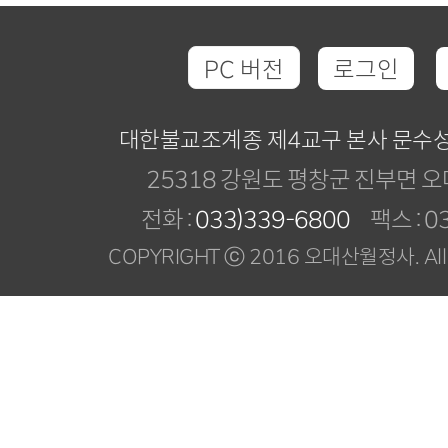
PC 버전
로그인
대한불교조계종 제4교구 본사 문수
25318 강원도 평창군 진부면 오
전화 :
033)339-6800
팩스 : 03
COPYRIGHT ⓒ 2016 오대산월정사. All R