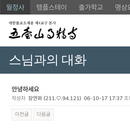
월정사
템플스테이
출가학교
명상
스님과의 대화
안녕하세요
작성자
장연화
(211.♡.94.121)
06-10-17 17:37
조
이전글
다음글