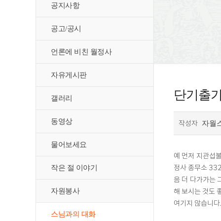
공지사항
공고/공시
언론에 비친 월정사
자유게시판
단기출가
갤러리
동영상
작성자
자월
물어보세요
예 먼저 지관섭불
정사 종무소 33
작은 절 이야기
음 더 다가가는 
해 보시는 것도 
자원봉사
여기지 않습니다.
스님과의 대화