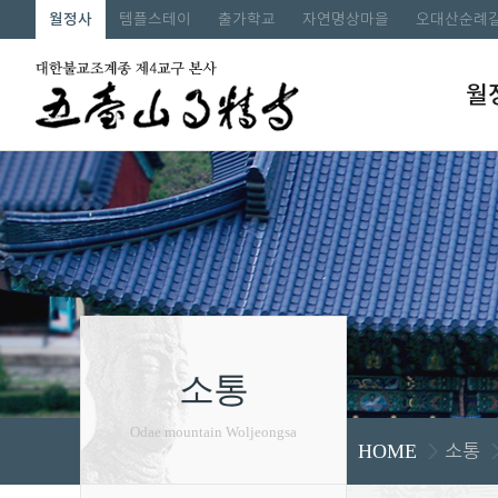
월정사
템플스테이
출가학교
자연명상마을
오대산순례
월
소통
Odae mountain Woljeongsa
소통
HOME