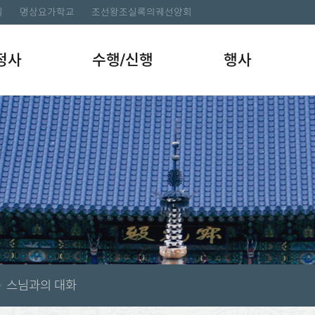
길
명상요가학교
조선왕조실록의궤선양회
정사
수행/신행
행사
스님과의 대화