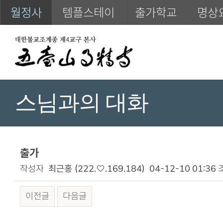
월정사
템플스테이
출가학교
명상
스님과의 대화
출가
작성자
최근홍
(222.♡.169.184)
04-12-10 01:36
이전글
다음글