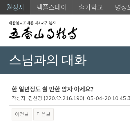
월정사
템플스테이
출가학교
명상
스님과의 대화
한 일년정도 쉴 만한 암자 아세요?
작성자
김선영
(220.♡.216.190)
05-04-20 10:45
이전글
다음글