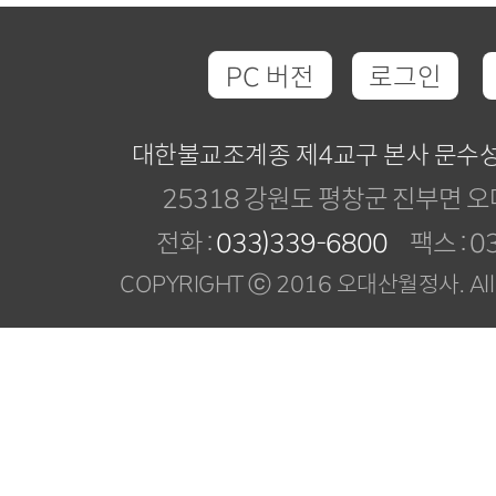
PC 버전
로그인
대한불교조계종 제4교구 본사 문수
25318 강원도 평창군 진부면 오
전화 :
033)339-6800
팩스 : 03
COPYRIGHT ⓒ 2016 오대산월정사. All R