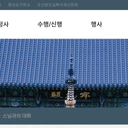
길
명상요가학교
조선왕조실록의궤선양회
정사
수행/신행
행사
스님과의 대화