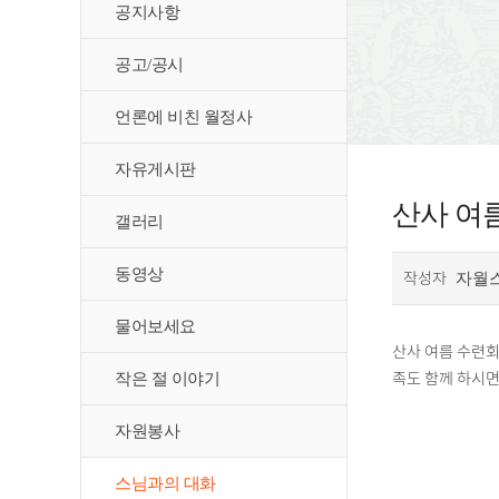
공지사항
공고/공시
언론에 비친 월정사
자유게시판
산사 여
갤러리
동영상
작성자
자월
물어보세요
산사 여름 수련회
족도 함께 하시면
작은 절 이야기
자원봉사
스님과의 대화