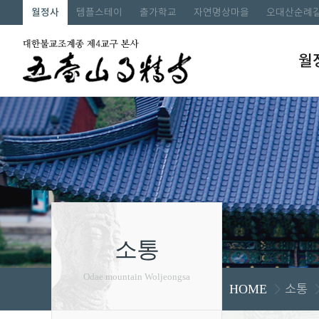
월정사
템플스테이
출가학교
자연명상마을
오대산순례
월
소통
Odae mountain Woljeongsa
소통
HOME