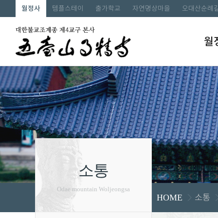
월정사
템플스테이
출가학교
자연명상마을
오대산순례
월
소통
Odae mountain Woljeongsa
소통
HOME