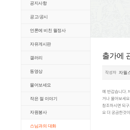
공지사항
공고/공시
언론에 비친 월정사
자유게시판
출가에 
갤러리
동영상
작성자
자월
물어보세요
예 반갑습니다. 
거나 물어보세요
작은 절 이야기
참조하시면 되구요
요 더 궁금한것이
자원봉사
스님과의 대화