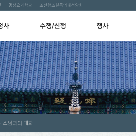
길
명상요가학교
조선왕조실록의궤선양회
정사
수행/신행
행사
스님과의 대화