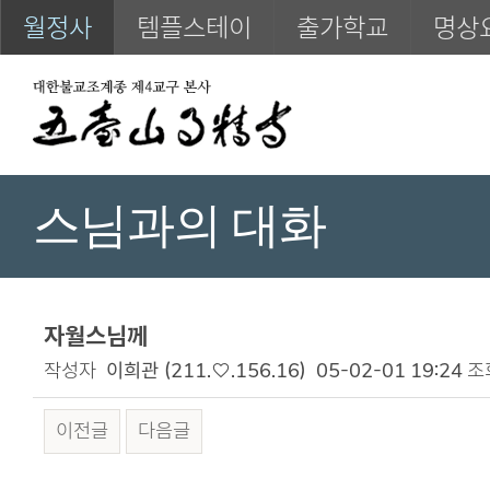
월정사
템플스테이
출가학교
명상
스님과의 대화
자월스님께
작성자
이희관
(211.♡.156.16)
05-02-01 19:24
조
이전글
다음글