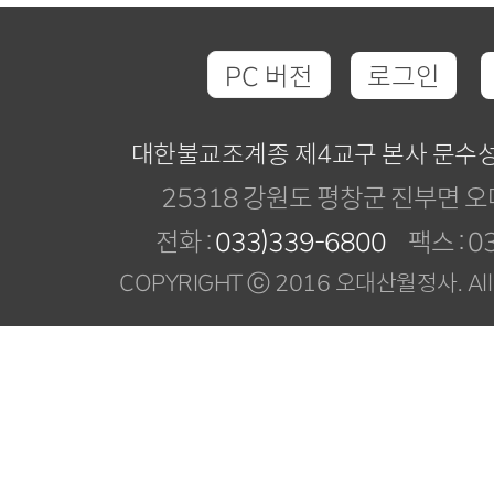
PC 버전
로그인
대한불교조계종 제4교구 본사 문수
25318 강원도 평창군 진부면 오
전화 :
033)339-6800
팩스 : 03
COPYRIGHT ⓒ 2016 오대산월정사. All R