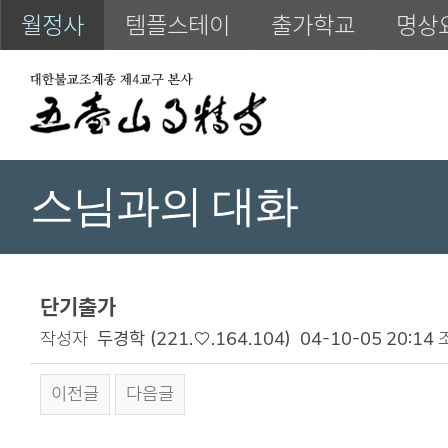
월정사
템플스테이
출가학교
명상
스님과의 대화
단기출가
작성자
두경학
(221.♡.164.104)
04-10-05 20:14
이전글
다음글