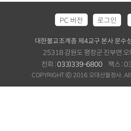
PC 버전
로그인
대한불교조계종 제4교구 본사 문수
25318 강원도 평창군 진부면 오
전화 :
033)339-6800
팩스 : 03
COPYRIGHT ⓒ 2016 오대산월정사. All R