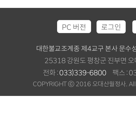
PC 버전
로그인
대한불교조계종 제4교구 본사 문수
25318 강원도 평창군 진부면 오
전화 :
033)339-6800
팩스 : 03
COPYRIGHT ⓒ 2016 오대산월정사. All R