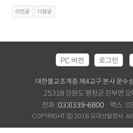
이전글
다음글
PC 버전
로그인
대한불교조계종 제4교구 본사 문수
25318 강원도 평창군 진부면 오
전화 :
033)339-6800
팩스 : 03
COPYRIGHT ⓒ 2016 오대산월정사. All R