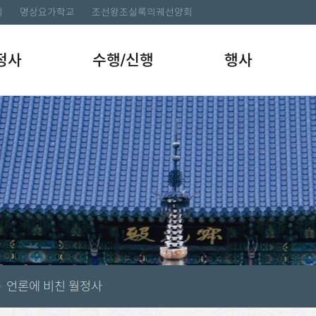
길
명상요가학교
조선왕조실록의궤선양회
정사
수행/신행
행사
언론에 비친 월정사