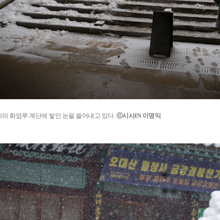
의 화엄루 계단에 쌓인 눈을 쓸어내고 있다.
ⓒ시사IN 이명익