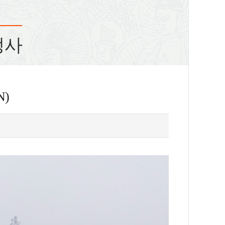
정사
N)