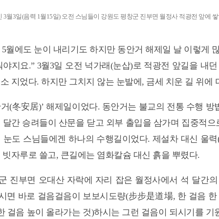
3월3일(음력 1월15일) 오전 스님들이 강원도 평창군 진부면 월정사 적광전 앞에 쌓
 5월에도 눈이 내리기도 하지만 동안거 해제일 날 이렇게 많
워야지요.” 3월3일 오전 넉가래(눈삽)로 적광전 앞길을 내
소 지었다. 하지만 그치지 않는 눈발에, 금세 치운 길 위에 
거(冬安居)’ 해제일이었다. 동안거는 불교의 전통 수행 방법
석 달간 승려들이 산문을 닫고 외부 출입을 삼가며 집중적으
린 눈도 스님들에겐 하나의 수행길이었다. 제설차 대신 울력
 빗자루로 쓸고, 큰길에는 염화칼슘 대신 흙을 뿌렸다.
군 진부면 오대산 자락에 자리 잡은 월정사에서 석 달간의
시면 바로 걸음걸음이 보보시도량(步步是道場, 한 걸음 한 
음 한 걸음 높이 올라가는 것)하시는 그런 걸음이 되시기를 