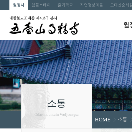
월정사
템플스테이
출가학교
자연명상마을
오대산순례
월
소통
Odae mountain Woljeongsa
소통
HOME