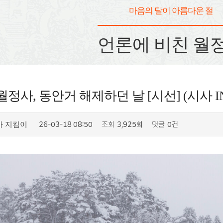
마음의 달이 아름다운 절
언론에 비친 월
월정사, 동안거 해제하던 날 [시선] (시사 I
26-03-18 08:50
조회
3,925회
댓글
0건
사 지킴이