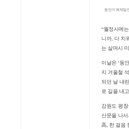
동안거 해제일인 
“월정사에는
니까, 다 치
는 살며시 미
이날은 ‘동안
지 겨울철 
되던 날 내
로 길을 내고
강원도 평창
산문을 나서
高, 한 걸