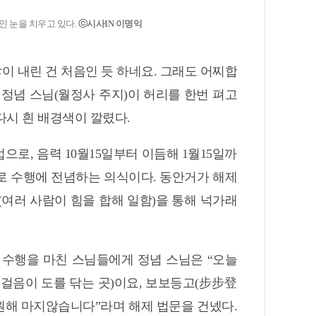
인 눈을 치우고 있다.
ⓒ시사IN 이명익
이 내린 건 처음인 듯 하네요. 그래도 어찌합
던 정념 스님(월정사 주지)이 허리를 한번 펴고
다시 흰 배경색이 깔렸다.
으로, 음력 10월15일부터 이듬해 1월15일까
로 수행에 전념하는 의식이다. 동안거가 해제
(여러 사람이 힘을 합해 일함)을 통해 넉가래
 수행을 마친 스님들에게 정념 스님은 “오늘
걸음이 도를 닦는 곳)이요, 보보등고(步步登
기원해 마지않습니다”라며 해제 법문을 건넸다.