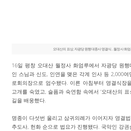
오대산의 표상, 자광당 원행대종사 영결식…월정사 화엄
16일 평창 오대산 월정사 화엄루에서 자광당 원
인 스님과 신도, 인연을 맺은 각계 인사 등 2,00
로회의장으로 엄수됐다. 이른 아침부터 영결식장을
고개를 숙였고, 슬픔과 숙연함 속에서 ‘오대산의 표
길을 배웅했다.
명종이 다섯번 울리고 삼귀의례가 이어지자 영결법요,
추도사, 헌화 순으로 법요가 진행됐다. 국악인 강권