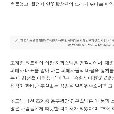
흔들었고, 월정사 연꽃합창단의 노래가 뒤따르며 영
◇ 16일 조계종 원로의원이자 월정사 선덕인 원행대종사의 법구가 월정사 경내 화
장으로 이운되고 있다. 평창=권태명기
조계종 원로회의 의장 자광스님은 영결사에서 “대종사
피해자 대표를 맡아 다른 피해자들의 마음속 상처를
는 데 최선을 다하셨다”며 “부디 속환사바(速還娑婆
세상이 한바탕 부질없는 꿈임을 일깨워주소서”라고
추도에 나선 조계종 총무원장 진우스님은 “나눔과 소
많은 사람들에게 따뜻한 의지처가 되었다”며 “혹여 