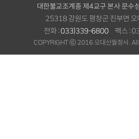
대한불교조계종 제4교구 본사 문수
25318 강원도 평창군 진부면 오
전화 :
033)339-6800
팩스 : 03
COPYRIGHT ⓒ 2016 오대산월정사. All R