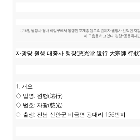
◇16일 월정사 경내 화엄루에서 봉행된 조계종 원로의원이자 월정사 선덕인 자
이 구음을 하고 있다. 평창=공동취재
자광당 원행 대종사 행장(慈光堂 遠行 大宗師 行狀
1. 개요
◇ 법명: 원행(遠行)
◇ 법호: 자광(慈光)
◇ 출생: 전남 신안군 비금면 광대리 156번지