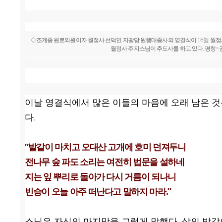
◇조계종 원로의원이자 월정사 선덕인 자광당 원행대종사의 영결식이 16일 월정
월정사 주지스님이 추도사를 하고 있다. 평창
이날 영결식에서 많은 이들의 마음에 오래 남은 것
다.
“밭갈이 마치고 오대산 고개에 호미 던져두니
전나무 숲 파도 소리는 여전히 법문을 설하네
지는 잎 뿌리로 돌아가 다시 거름이 되나니
빈승이 오늘 아주 떠난다고 말하지 마라.”
스님은 자신의 마지막을 그렇게 말했다. 삶의 밭갈