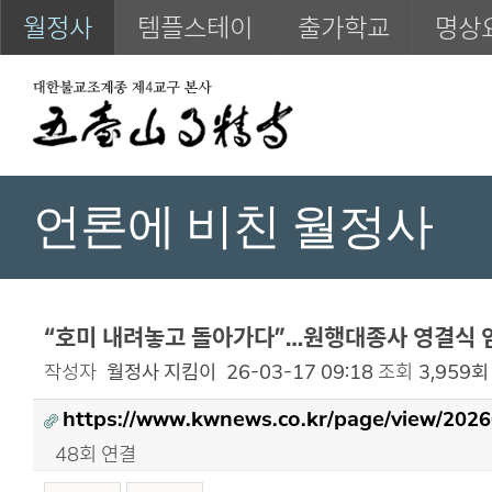
월정사
템플스테이
출가학교
명상
언론에 비친 월정사
“호미 내려놓고 돌아가다”…원행대종사 영결식 엄
작성자
월정사 지킴이
26-03-17 09:18
조회
3,959회
https://www.kwnews.co.kr/page/view/202
48회 연결