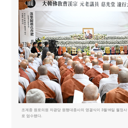
조계종 원로의원 자광당 원행대종사의 영결식이 3월16일 월정
로 엄수됐다.