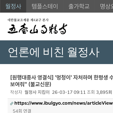
월정사
템플스테이
출가학교
명상
언론에 비친 월정사
[원행대종사 영결식] '멍청이' 자처하며 한평생 
보여줘" (불교신문)
작성자
월정사 지킴이
26-03-17 09:11
조회
3,895회
https://www.ibulgyo.com/news/articleVie
54회 연결