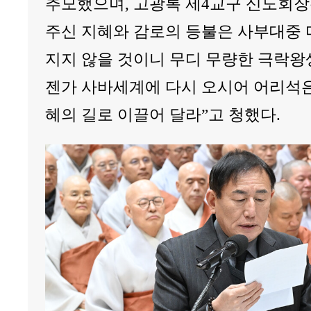
추모했으며, 고광록 제4교구 신도회장
주신 지혜와 감로의 등불은 사부대중 
지지 않을 것이니 무디 무량한 극락왕
젠가 사바세계에 다시 오시어 어리석은
혜의 길로 이끌어 달라”고 청했다.