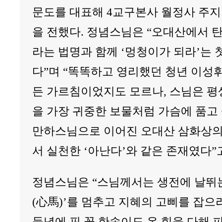
문도를 대표해 4교구본사 월정사 주
을 전했다. 정념스님은 “오대산에서 
라는 법명과 함께 ‘멍청이가 되라’는 
다”며 “똑똑하고 영리했던 청년 이성
든 가르침이었지도 모르나, 스님은 평
을 가장 귀중한 보물처럼 가슴에 품고 
만하스님으로 이어진 오대산 삼화상의
서 실천한 ‘아난다’와 같은 존재였다”
정념스님은 “스님께서는 생전에 날뛰는
(心馬)’를 멈추고 지혜의 고삐를 잡으
들녘에 핀 꽃 한송이도 온 힘을 다해