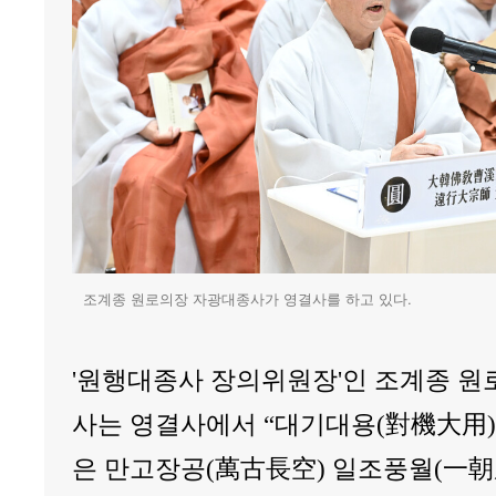
조계종 원로의장 자광대종사가 영결사를 하고 있다.
'원행대종사 장의위원장'인 조계종 원
사는 영결사에서 “대기대용(對機大用
은 만고장공(萬古長空) 일조풍월(一朝