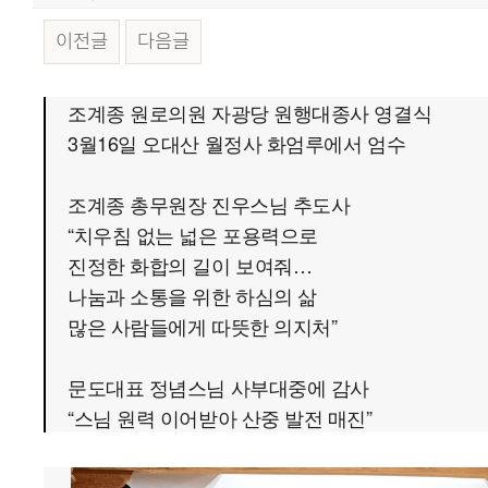
이전글
다음글
본문
조계종 원로의원 자광당 원행대종사 영결식
3월16일 오대산 월정사 화엄루에서 엄수
조계종 총무원장 진우스님 추도사
“치우침 없는 넓은 포용력으로
진정한 화합의 길이 보여줘…
나눔과 소통을 위한 하심의 삶
많은 사람들에게 따뜻한 의지처”
문도대표 정념스님 사부대중에 감사
“스님 원력 이어받아 산중 발전 매진”