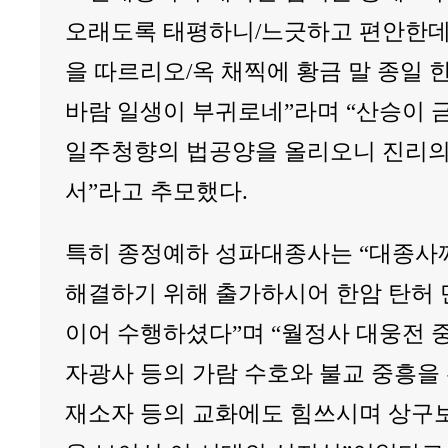
오래도록 태평하니/느긋하고 편안한데
을 따르리오/옥 채찍에 황금 말 종일 
바람 일생이 부귀로네”라며 “산승이 
일주청향의 법공양을 올리오니 진리의
서”라고 추모했다.
특히 종정예하 성파대종사는 “대종사
해결하기 위해 출가하시어 한암 탄허
이어 수행하셨다”며 “월정사 대웅전 
자광사 등의 가람 수호와 불교 중흥을
재소자 등의 교화에도 힘쓰시며 상구