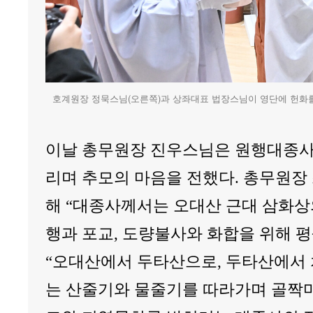
호계원장 정묵스님(오른쪽)과 상좌대표 법장스님이 영단에 헌화를
이날 총무원장 진우스님은 원행대종사
리며 추모의 마음을 전했다. 총무원장
해 “대종사께서는 오대산 근대 삼화상
행과 포교, 도량불사와 화합을 위해 
“오대산에서 두타산으로, 두타산에서
는 산줄기와 물줄기를 따라가며 골짝