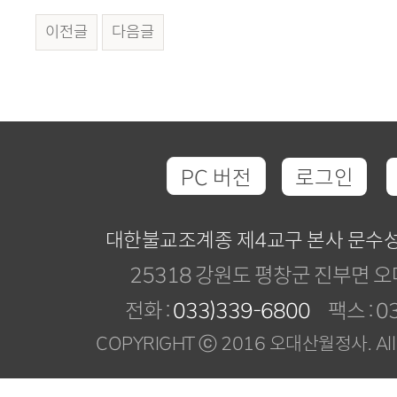
이전글
다음글
PC 버전
로그인
대한불교조계종 제4교구 본사 문수
25318 강원도 평창군 진부면 오
전화 :
033)339-6800
팩스 : 03
COPYRIGHT ⓒ 2016 오대산월정사. All R