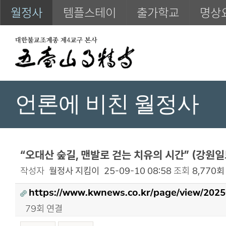
월정사
템플스테이
출가학교
명상
언론에 비친 월정사
“오대산 숲길, 맨발로 걷는 치유의 시간” (강원일
작성자
월정사 지킴이
25-09-10 08:58
조회
8,770회
https://www.kwnews.co.kr/page/view/202
79회 연결